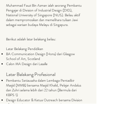
Muhammad Fauzi Bin Azman ialah seorang Pembantu
Pengajar di Division of Industrial Design (DID),
National University of Singapore (NUS). Beliau aktif
dalam mempromosikan dan memelihara tulisan Jawi
sebagai warisan budaya Melayu di Singapura.
Berikut adalah latar belakang beliau:
Latar Belakang Pendidikan
BA Communication Design (Hons) dari Glasgow
School of Art, Scotland
Calon MA Design dari Lasalle
Latar Belakang Profesional
Pembantu Setiausaha dalam Lembaga Pentadbir
Masjid (MMB) bersama Masjid Khalid, Pelajar Andalus
dan Zuhri selama lebih dari 22 tahun (Bermula dari
KBPS 1)
Design Educator & Ketua Outreach bersama Division
of Industrial Design, Universiti Nasional Singapura
(NUS)
Setiausaha Perikatan Tulisan Jawi Singapura
Kaitan dengan tajuk pembentangan:
Kajian berkenaan Jawi bermula sewaktu Sarjana Muda
di mana beliau melakukan kajian berkenaan Batu Nisan