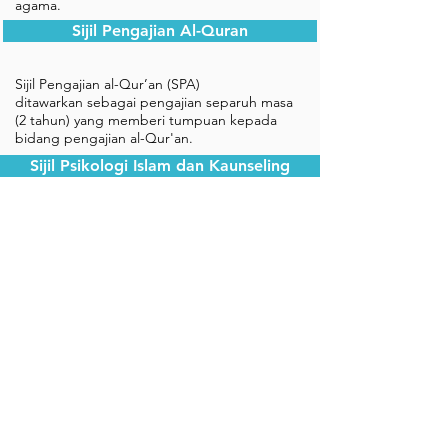
agama.
Sijil Pengajian Al-Quran
Sijil Pengajian al-Qur’an (SPA)
ditawarkan sebagai pengajian separuh masa
(2 tahun) yang memberi tumpuan kepada
bidang pengajian al-Qur'an.
Sijil Psikologi Islam dan Kaunseling
Sijil Psikologi Islam & Kaunseling (SPIK)
ditawarkan sebagai pengajian separuh masa
(2 tahun) yang memberi tumpuan kepada
bidang pengajian psikologi dan kaunseling
menurut cara pandang alam Islam
Sijil Pengajian Bahasa Arab
Sijil Pengajian Bahasa Arab (SPBA)
ditawarkan sebagai pengajian separuh masa
(2 tahun) yang memberi tumpuan kepada
pengajian asas Bahasa Arab.