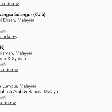
im.edu.my
abangsa Selangor (KUIS)
l Ehsan, Malaysia
hun
s.edu.my
IN)
ulaman, Malaysia
rab & Syariah
hun
in.edu.my
a Lumpur, Malaysia
, Bahasa Arab & Bahasa Melayu
hun
.edu.my