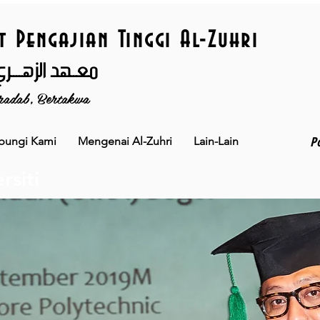
t Pengajian Tinggi Al-Zuhri
معــهد الزهــــري 
radab, Bertakwa
Po
bungi Kami
Mengenai Al-Zuhri
Lain-Lain
rsiti