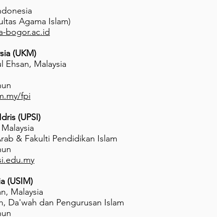
Indonesia
kultas Agama Islam)
a-bogor.ac.id
sia (UKM)
ul Ehsan, Malaysia
hun
m.my/fpi
Idris (UPSI)
 Malaysia
rab & Fakulti Pendidikan Islam
hun
si.edu.my
ia (USIM)
an, Malaysia
ah, Da'wah dan Pengurusan Islam
hun