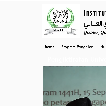
Institu
العــــالـي
Berilmu, Be
Utama
Program Pengajian
Hu
Pengiktirafan Unive