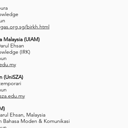
pura
nowledge
hun
gas.org.sg/birkh.html
sa Malaysia (UIAM)
arul Ehsan
nowledge (IRK)
hun
.edu.my
in (UniSZA)
ntemporari
hun
isza.edu.my
PM)
arul Ehsan, Malaysia
kan Bahasa Moden & Komunikasi
hun