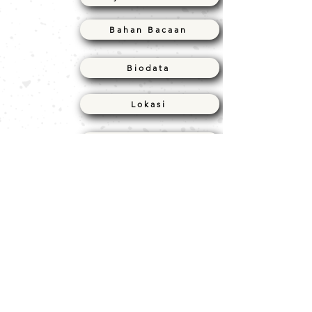
Bahan Bacaan
Biodata
Lokasi
Slaid dan Video
FAQ
Selamat datang!
Disediakan pautan disini serta bahan-bahan seminar.
RSVP