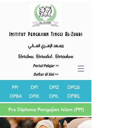
Institut Pengajian Tinggi Al-Zuhri
معــهد الزهــــري العــــالـي
Berilmu, Beradab, Bertakwa
Portal Pelajar >>
Daftar di Sini >>
PPI
DPI
DPIZ
DPQS
DPIKL
DPBA
DPIK
DPIL
Pra Diploma Pengajian Islam (PPI)