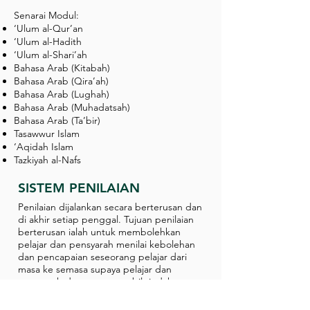
Senarai Modul:
‘Ulum al-Qur’an
‘Ulum al-Hadith
‘Ulum al-Shari’ah
Bahasa Arab (Kitabah)
Bahasa Arab (Qira’ah)
Bahasa Arab (Lughah)
Bahasa Arab (Muhadatsah)
Bahasa Arab (Ta’bir)
Tasawwur Islam
‘Aqidah Islam
Tazkiyah al-Nafs
SISTEM PENILAIAN
Penilaian dijalankan secara berterusan dan
di akhir setiap penggal. Tujuan penilaian
berterusan ialah untuk membolehkan
pelajar dan pensyarah menilai kebolehan
dan pencapaian seseorang pelajar dari
masa ke semasa supaya pelajar dan
pensyarah dapat mengambil tindakan yang
sewajarnya.